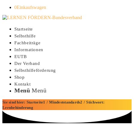
0
Einkaufswagen
Startseite
Selbsthilfe
Fachbeiträge
Informationen
EUTB
Der Verband
Selbsthilfeförderung
Shop
Kontakt
Menü
Menü
Sie sind hier:
Startseite
1
/
Mindeststandards
2
/
Stichwort:
Lernbehinderung