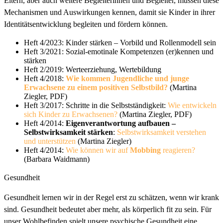
Eltern, aber auch weitere Begleiterinnen und Begleiter, müssen diese
Mechanismen und Auswirkungen kennen, damit sie Kinder in ihrer
Identitätsentwicklung begleiten und fördern können.
Heft 4/2023: Kinder stärken – Vorbild und Rollenmodell sein
Heft 3/2021: Sozial-emotinale Kompetenzen (er)kennen und
stärken
Heft 2/2019: Werteerziehung, Wertebildung
Heft 4/2018:
Wie kommen Jugendliche und junge
Erwachsene zu einem positiven Selbstbild?
(Martina
Ziegler, PDF)
Heft 3/2017: Schritte in die Selbstständigkeit:
Wie entwickeln
sich Kinder zu Erwachsenen?
(Martina Ziegler, PDF)
Heft 4/2014:
Eigenverantwortung aufbauen –
Selbstwirksamkeit stärken
:
Selbstwirksamkeit verstehen
und unterstützen
(Martina Ziegler)
Heft 4/2014:
Wie können wir auf
Mobbing
reagieren?
(Barbara Waidmann)
Gesundheit
Gesundheit lernen wir in der Regel erst zu schätzen, wenn wir krank
sind. Gesundheit bedeutet aber mehr, als körperlich fit zu sein. Für
unser Wohlbefinden spielt unsere psychische Gesundheit eine