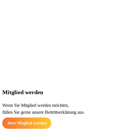
07141 9747870
post@lernen-foerdern.de
Kontakt-Formular
Maybachstr. 27
71686 Remseck am Neckar
Mitglied werden
Wenn Sie Mitglied werden möchten,
füllen Sie gerne unsere Beitrittserklärung aus.
Jetzt Mitglied werden