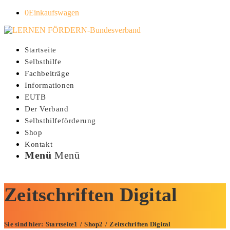
0
Einkaufswagen
Startseite
Selbsthilfe
Fachbeiträge
Informationen
EUTB
Der Verband
Selbsthilfeförderung
Shop
Kontakt
Menü
Menü
Zeitschriften Digital
Sie sind hier:
Startseite
1
/
Shop
2
/
Zeitschriften Digital