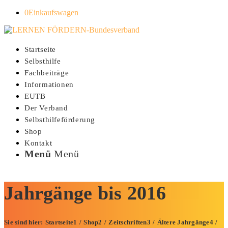
0
Einkaufswagen
Startseite
Selbsthilfe
Fachbeiträge
Informationen
EUTB
Der Verband
Selbsthilfeförderung
Shop
Kontakt
Menü
Menü
Jahrgänge bis 2016
Sie sind hier:
Startseite
1
/
Shop
2
/
Zeitschriften
3
/
Ältere Jahrgänge
4
/