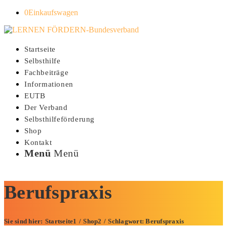
0
Einkaufswagen
Startseite
Selbsthilfe
Fachbeiträge
Informationen
EUTB
Der Verband
Selbsthilfeförderung
Shop
Kontakt
Menü
Menü
Berufspraxis
Sie sind hier:
Startseite
1
/
Shop
2
/
Schlagwort: Berufspraxis