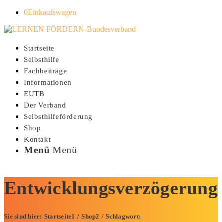
0
Einkaufswagen
Startseite
Selbsthilfe
Fachbeiträge
Informationen
EUTB
Der Verband
Selbsthilfeförderung
Shop
Kontakt
Menü
Menü
Entwicklungsverzögerung
Sie sind hier:
Startseite
1
/
Shop
2
/
Schlagwort: