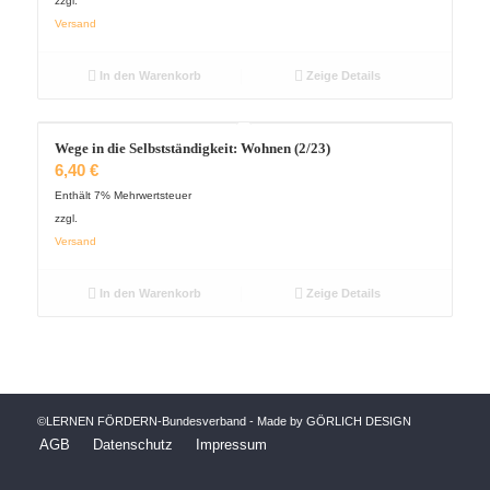
zzgl.
Versand
In den Warenkorb
Zeige Details
Wege in die Selbstständigkeit: Wohnen (2/23)
6,40
€
Enthält 7% Mehrwertsteuer
zzgl.
Versand
In den Warenkorb
Zeige Details
©LERNEN FÖRDERN-Bundesverband - Made by GÖRLICH DESIGN
AGB
Datenschutz
Impressum