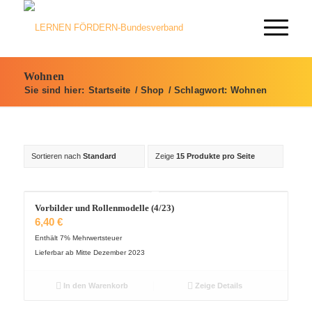
Wohnen
Sie sind hier:
Startseite
/
Shop
/
Schlagwort: Wohnen
Sortieren nach
Standard
Zeige
15 Produkte pro Seite
Vorbilder und Rollenmodelle (4/23)
6,40
€
Enthält 7% Mehrwertsteuer
Lieferbar ab Mitte Dezember 2023
In den Warenkorb
Zeige Details