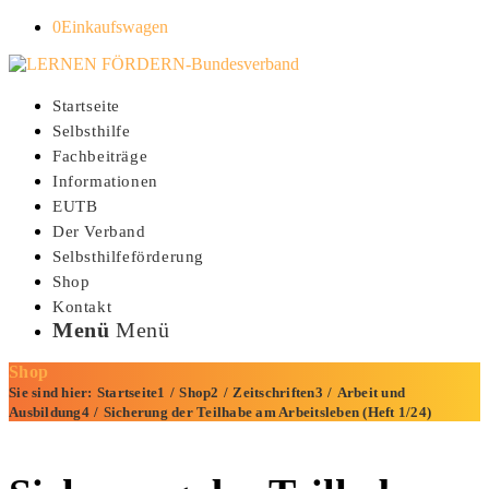
0
Einkaufswagen
Startseite
Selbsthilfe
Fachbeiträge
Informationen
EUTB
Der Verband
Selbsthilfeförderung
Shop
Kontakt
Menü
Menü
Shop
Sie sind hier:
Startseite
1
/
Shop
2
/
Zeitschriften
3
/
Arbeit und
Ausbildung
4
/
Sicherung der Teilhabe am Arbeitsleben (Heft 1/24)