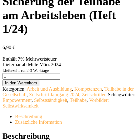
Sicherung der Teilhabe
am Arbeitsleben (Heft
1/24)
6,90
€
Enthält 7% Mehrwertsteuer
Lieferbar ab Mitte März 2024
Lieferzeit: ca. 2-3 Werktage
Sicherung
der
In den Warenkorb
Teilhabe
Kategorien:
Arbeit und Ausbildung
,
Kompetenzen
,
Teilhabe in der
am
Gesellschaft
,
Zeitschrift Jahrgang 2024
,
Zeitschriften
Schlagwörter:
Arbeitsleben
Empowerment
,
Selbstständigkeit
,
Teilhabe
,
Vorbilder;
(Heft
Selbstwirksamkeit
1/24)
Menge
Beschreibung
Zusätzliche Information
Beschreibung